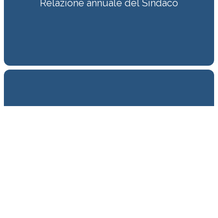
Relazione annuale del Sindaco
Proponi un'idea!