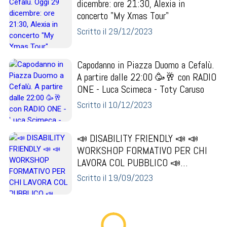
dicembre: ore 21:30, Alexia in
concerto "My Xmas Tour"
Scritto il 29/12/2023
Capodanno in Piazza Duomo a Cefalù.
A partire dalle 22:00 🥳🥂 con RADIO
ONE - Luca Scimeca - Toty Caruso
Scritto il 10/12/2023
📣 DISABILITY FRIENDLY 📣 📣
WORKSHOP FORMATIVO PER CHI
LAVORA COL PUBBLICO 📣
MIGLIORIAMO L’ACCESSIBILITÀ DEI
Scritto il 19/09/2023
NOSTRI LU...