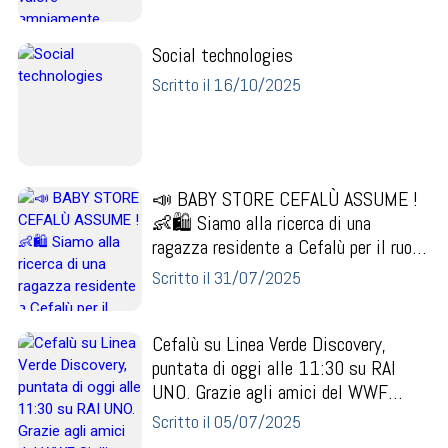
Social technologies
Scritto il 16/10/2025
📣 BABY STORE CEFALÙ ASSUME !
👶🛍️ Siamo alla ricerca di una
ragazza residente a Cefalù per il ruolo
di: 🧾 Addetta al...
Scritto il 31/07/2025
Cefalù su Linea Verde Discovery,
puntata di oggi alle 11:30 su RAI
UNO. Grazie agli amici del WWF
Sicilia Nord Occidenta...
Scritto il 05/07/2025