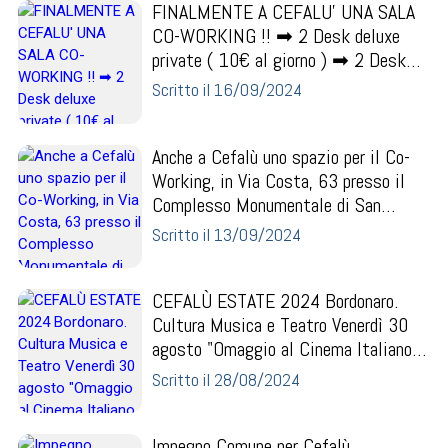
FINALMENTE A CEFALU' UNA SALA
CO-WORKING !! ➡ 2 Desk deluxe
private ( 10€ al giorno ) ➡ 2 Desk
standard private ( 8€ al...
Scritto il 16/09/2024
Anche a Cefalù uno spazio per il Co-
Working, in Via Costa, 63 presso il
Complesso Monumentale di San
Domenico !! Prenota...
Scritto il 13/09/2024
CEFALÙ ESTATE 2024 Bordonaro.
Cultura Musica e Teatro Venerdì 30
agosto "Omaggio al Cinema Italiano e
Dintorni..." Spe...
Scritto il 28/08/2024
Impegno Comune per Cefalù