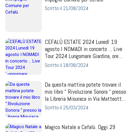
Scritto il 21/08/2024
CEFALÙ ESTATE 2024 Lunedì 19
agosto I NOMADI in concerto ... Live
Tour 2024 Lungomare Giardina, ore
22:00 Ingresso liber...
Scritto il 18/08/2024
Da questa mattina potete trovare il
mio libro “ Rivoluzione Sonora “ presso
la Libreria Misuraca in Via Matteotti,
18 a...
Scritto il 25/03/2024
Magico Natale a Cefalù. Oggi 29