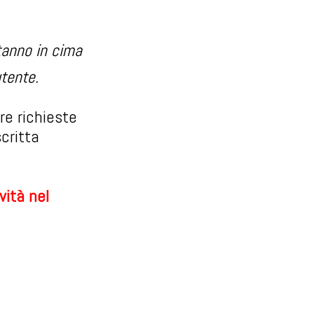
tanno in cima
utente.
re richieste
critta
vità nel