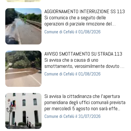
AGGIORNAMENTO INTERRUZIONE SS 113
Si comunica che a seguito delle
operazioni di parziale rimozione del
materiale, è stat...
Comune di Cefalù il 01/08/2026
AVVISO SMOTTAMENTO SU STRADA 113
Si avvisa che a causa di uno
smottamento, verosimilmente dovuto ad
una perdita idrica n...
Comune di Cefalù il 01/08/2026
Si avvisa la cittadinanza che l'apertura
pomeridiana degli uffici comunali prevista
per mercoledì 5 agosto non sarà effe...
Comune di Cefalù il 31/07/2026