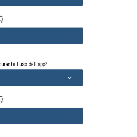
👇
urante l'uso dell'app?​
👇